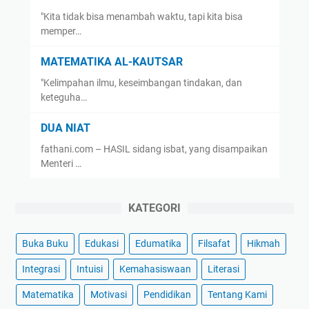
"Kita tidak bisa menambah waktu, tapi kita bisa
memper…
MATEMATIKA AL-KAUTSAR
"Kelimpahan ilmu, keseimbangan tindakan, dan
keteguha…
DUA NIAT
fathani.com – HASIL sidang isbat, yang disampaikan
Menteri …
KATEGORI
Buka Buku
Edukasi
Edumatika
Filsafat
Hikmah
Integrasi
Intuisi
Kemahasiswaan
Literasi
Matematika
Motivasi
Pendidikan
Tentang Kami