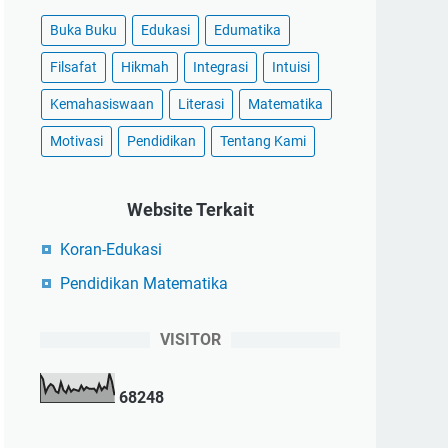
Buka Buku
Edukasi
Edumatika
Filsafat
Hikmah
Integrasi
Intuisi
Kemahasiswaan
Literasi
Matematika
Motivasi
Pendidikan
Tentang Kami
Website Terkait
Koran-Edukasi
Pendidikan Matematika
VISITOR
6
8
2
4
8