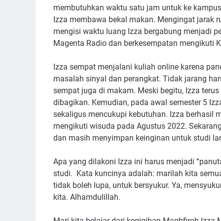
membutuhkan waktu satu jam untuk ke kampus” 
Izza membawa bekal makan. Mengingat jarak rum
mengisi waktu luang Izza bergabung menjadi
Magenta Radio dan berkesempatan mengikuti 
Izza sempat menjalani kuliah online karena pand
masalah sinyal dan perangkat. Tidak jarang haru
sempat juga di makam. Meski begitu, Izza teru
dibagikan. Kemudian, pada awal semester 5 Izz
sekaligus mencukupi kebutuhan. Izza berhasil 
mengikuti wisuda pada Agustus 2022. Sekarang
dan masih menyimpan keinginan untuk studi lan
Apa yang dilakoni Izza ini harus menjadi “pan
studi. Kata kuncinya adalah: marilah kita semua
tidak boleh lupa, untuk bersyukur. Ya, mensyuk
kita. Alhamdulillah.
Mari kita belajar dari kegigihan Maghfiroh Izza