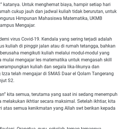
katanya. Untuk menghemat biaya, hampir setiap hari
ah cukup jauh dan jadwal kuliah tidak berurutan, untuk
 pengurus Himpunan Mahasiswa Matematika, UKMB
Kampus Mengajar.
emi virus Covid-19. Kendala yang sering terjadi adalah
s kuliah di pinggir jalan atau di rumah tetangga, bahkan
s berusaha mengikuti kuliah melalui modul-modul yang
a mulai mengajar les matematika untuk mengasah skill
merampungkan kuliah dan segala lika-likunya dan
 Izza telah mengajar di SMAS Daar el Qolam Tangerang
jut S2.
utan” kita semua, terutama yang saat ini sedang menempuh
 melakukan ikhtiar secara maksimal. Setelah ikhtiar, kita
uri atas semua kenikmatan yang Allah swt berikan kepada
 Maulani. Orangtua, guru, sekolah, teman-temannya