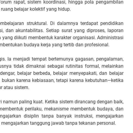
 forum rapat, sistem koordinasi, hingga pola pengambilan
ruang belajar kolektif yang hidup.
mbelajaran struktural. Di dalamnya terdapat pendidikan
i, dan akuntabilitas. Setiap surat yang diproses, laporan
ja yang diikuti membentuk karakter organisasi. Administrasi
embentukan budaya kerja yang tertib dan profesional.
gis. Ia menjadi tempat bertemunya gagasan, pengalaman,
snya tidak dimaknai sebagai rutinitas formal, melainkan
engar, belajar berbeda, belajar menyepakati, dan belajar
n bukan karena kebiasaan, tetapi karena kebutuhan—ketika
r atau sistem.
i namun paling kuat. Ketika sistem dirancang dengan baik,
ja membentuk perilaku, mekanisme membentuk budaya, dan
ngajarkan disiplin tanpa banyak instruksi, mengajarkan
a mengajarkan tanggung jawab tanpa tekanan personal.