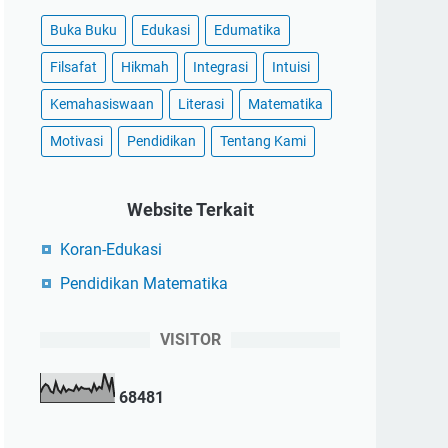
Buka Buku
Edukasi
Edumatika
Filsafat
Hikmah
Integrasi
Intuisi
Kemahasiswaan
Literasi
Matematika
Motivasi
Pendidikan
Tentang Kami
Website Terkait
Koran-Edukasi
Pendidikan Matematika
VISITOR
6
8
4
8
1