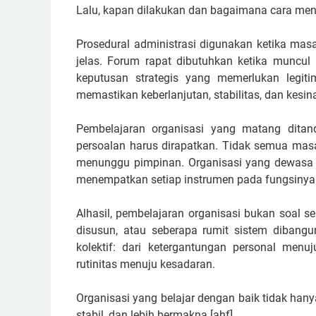
Lalu, kapan dilakukan dan bagaimana cara me
Prosedural administrasi digunakan ketika masal
jelas. Forum rapat dibutuhkan ketika muncul k
keputusan strategis yang memerlukan legitima
memastikan keberlanjutan, stabilitas, dan kesi
Pembelajaran organisasi yang matang dita
persoalan harus dirapatkan. Tidak semua masa
menunggu pimpinan. Organisasi yang dewas
menempatkan setiap instrumen pada fungsinya
Alhasil, pembelajaran organisasi bukan soal 
disusun, atau seberapa rumit sistem dibang
kolektif: dari ketergantungan personal menuju
rutinitas menuju kesadaran.
Organisasi yang belajar dengan baik tidak hanya 
stabil, dan lebih bermakna.[ahf]